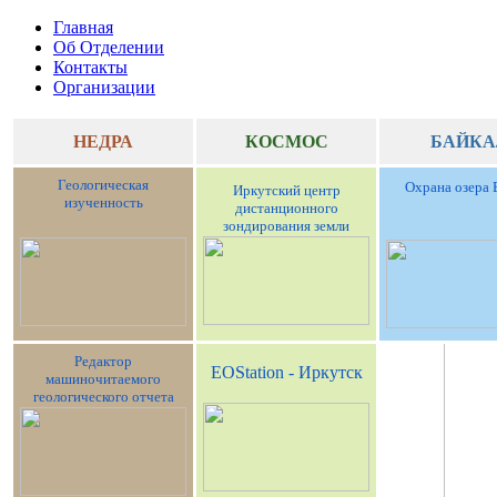
Главная
Об Отделении
Контакты
Организации
НЕДРА
КОСМОС
БАЙКА
Геологическая
Охрана озера 
Иркутский центр
изученность
дистанционного
зондирования земли
Редактор
EOStation - Иркутск
машиночитаемого
геологического отчета